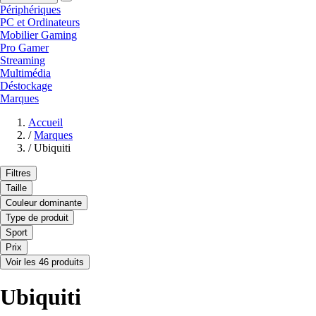
Périphériques
PC et Ordinateurs
Mobilier Gaming
Pro Gamer
Streaming
Multimédia
Déstockage
Marques
Accueil
/
Marques
/
Ubiquiti
Filtres
Taille
Couleur dominante
Type de produit
Sport
Prix
Voir les 46 produits
Ubiquiti