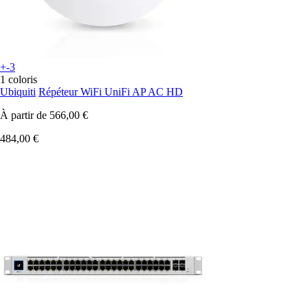
+-3
1 coloris
Ubiquiti
Répéteur WiFi UniFi AP AC HD
À partir de
566,00 €
484,00 €