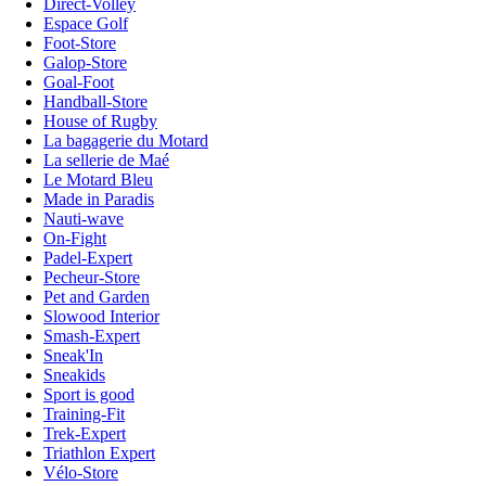
Direct-Volley
Espace Golf
Foot-Store
Galop-Store
Goal-Foot
Handball-Store
House of Rugby
La bagagerie du Motard
La sellerie de Maé
Le Motard Bleu
Made in Paradis
Nauti-wave
On-Fight
Padel-Expert
Pecheur-Store
Pet and Garden
Slowood Interior
Smash-Expert
Sneak'In
Sneakids
Sport is good
Training-Fit
Trek-Expert
Triathlon Expert
Vélo-Store