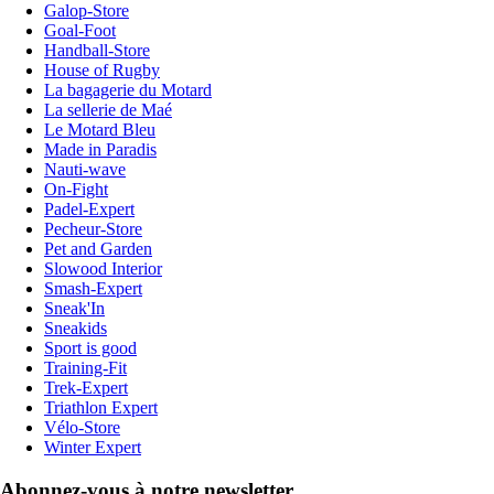
Galop-Store
Goal-Foot
Handball-Store
House of Rugby
La bagagerie du Motard
La sellerie de Maé
Le Motard Bleu
Made in Paradis
Nauti-wave
On-Fight
Padel-Expert
Pecheur-Store
Pet and Garden
Slowood Interior
Smash-Expert
Sneak'In
Sneakids
Sport is good
Training-Fit
Trek-Expert
Triathlon Expert
Vélo-Store
Winter Expert
Abonnez-vous à notre newsletter