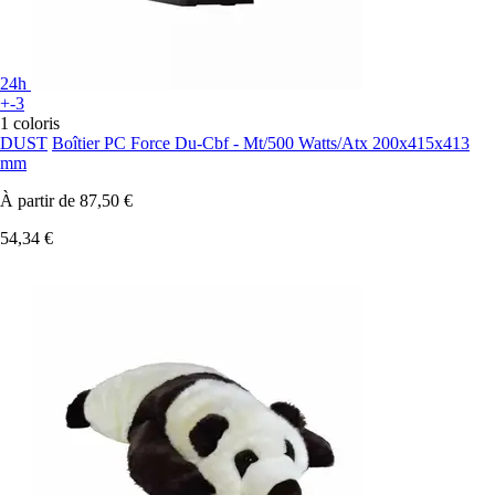
24h
+-3
1 coloris
DUST
Boîtier PC Force Du-Cbf - Mt/500 Watts/Atx 200x415x413
mm
À partir de
87,50 €
54,34 €