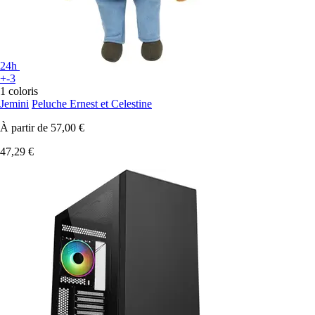
24h
+-3
1 coloris
Jemini
Peluche Ernest et Celestine
À partir de
57,00 €
47,29 €