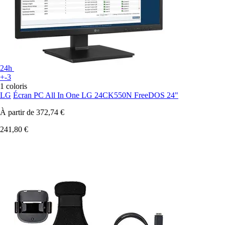
24h
+-3
1 coloris
LG
Écran PC All In One LG 24CK550N FreeDOS 24"
À partir de
372,74 €
241,80 €