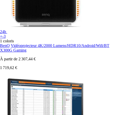
24h
+-3
1 coloris
BenQ
Vidéoprojecteur 4K/2000 Lumens/HDR10/Android/Wifi/BT
X300G Gaming
À partir de
2 307,44 €
1 719,62 €