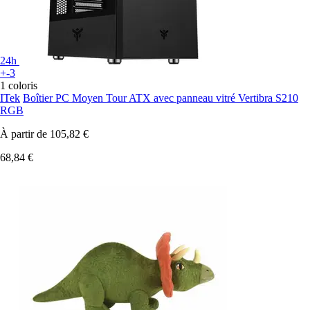
24h
+-3
1 coloris
ITek
Boîtier PC Moyen Tour ATX avec panneau vitré Vertibra S210
RGB
À partir de
105,82 €
68,84 €