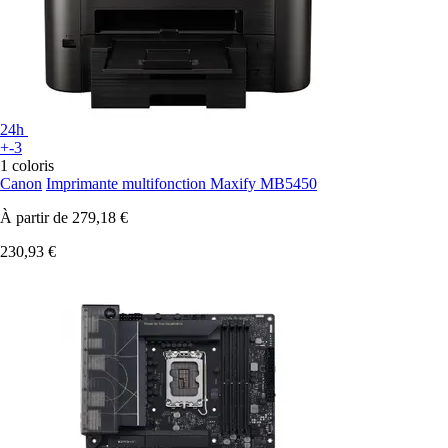
24h
+-3
1 coloris
Canon
Imprimante multifonction Maxify MB5450
À partir de
279,18 €
230,93 €