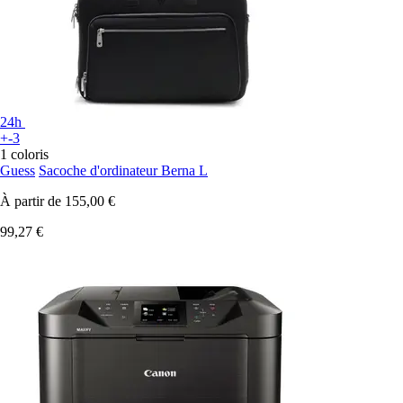
24h
+-3
1 coloris
Guess
Sacoche d'ordinateur Berna L
À partir de
155,00 €
99,27 €