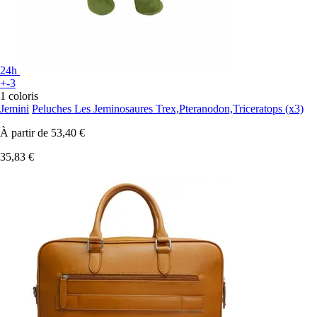
24h
+-3
1 coloris
Jemini
Peluches Les Jeminosaures Trex,Pteranodon,Triceratops (x3)
À partir de
53,40 €
35,83 €