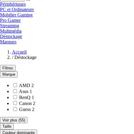
Périphériques
PC et Ordinateurs
Mobilier Gaming
Pro Gamer
Streaming
Multimédia
Déstockage
Marques
Accueil
/
Déstockage
Filtres
Marque
AMD
2
Asus
1
BenQ
1
Canon
2
Guess
2
Voir plus
(55)
Taille
Couleur dominante