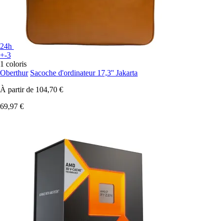
24h
+-3
1 coloris
Oberthur
Sacoche d'ordinateur 17,3'' Jakarta
À partir de
104,70 €
69,97 €