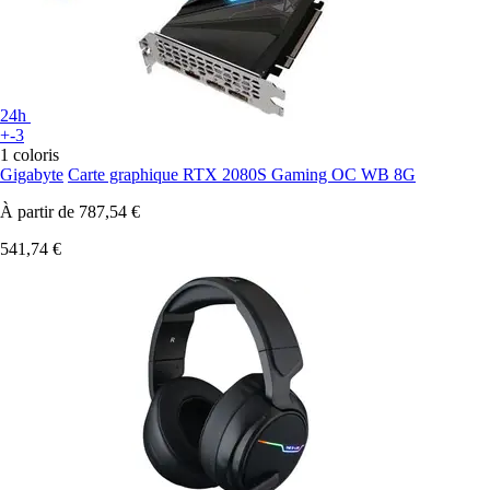
24h
+-3
1 coloris
Gigabyte
Carte graphique RTX 2080S Gaming OC WB 8G
À partir de
787,54 €
541,74 €