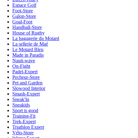
Espace Golf
Foot-Store
Galop-Store
Goal-Foot
Handball-Store
House of Rugby
La bagagerie du Motard
La sellerie de Maé
Le Motard Bleu
Made in Paradis
Nauti-wave
On-Fight
Padel-Expert
Pecheur-Store
Pet and Garden
Slowood Interior
Smash-Expert
Sneak'In
Sneakids
Sport is good
Training-Fit
Trek-Expert
Triathlon Expert
Vélo-Store