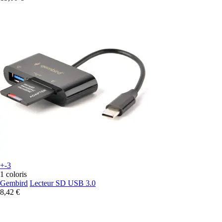
+-3
1 coloris
Gembird
Lecteur SD USB 3.0
8,42 €