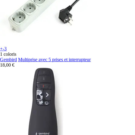
+-3
1 coloris
Gembird
Multiprise avec 5 prises et interrupteur
18,00 €