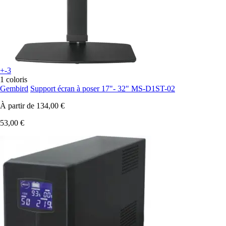
+-3
1 coloris
Gembird
Support écran à poser 17"- 32" MS-D1ST-02
À partir de
134,00 €
53,00 €