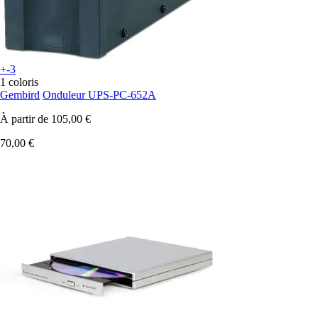
+-3
1 coloris
Gembird
Onduleur UPS-PC-652A
À partir de
105,00 €
70,00 €