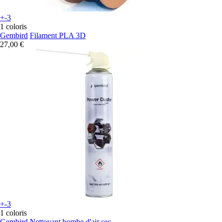
+-3
1 coloris
Gembird
Filament PLA 3D
27,00 €
+-3
1 coloris
Gembird
Nettoyant bombe d'air sec