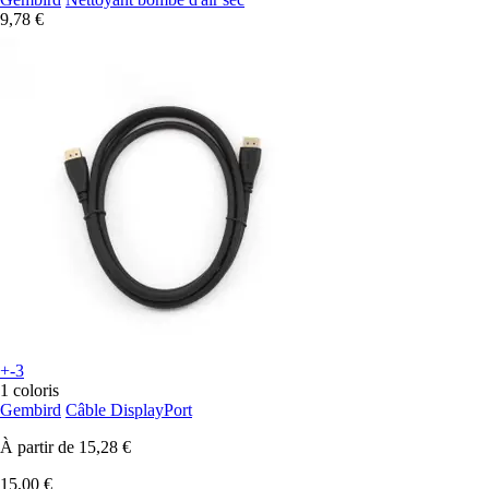
9,78 €
+-3
1 coloris
Gembird
Câble DisplayPort
À partir de
15,28 €
15,00 €