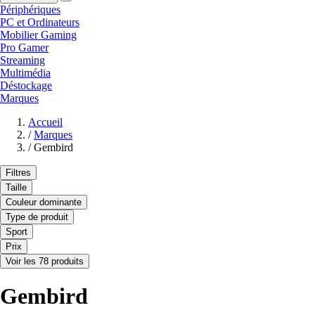
Périphériques
PC et Ordinateurs
Mobilier Gaming
Pro Gamer
Streaming
Multimédia
Déstockage
Marques
Accueil
/
Marques
/
Gembird
Filtres
Taille
Couleur dominante
Type de produit
Sport
Prix
Voir les 78 produits
Gembird