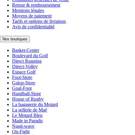
Retour & remboursement
Mentions légales
Moyens de paiement
Tarifs et options de livraison
Avis de confidentialité
Nos boutiques
Basket-Center
Boulevard du Golf
Direct Running
Direct-Volley
Espace Golf
Foot-Store
Galop-Store
Goal-Foot
Handball-Store
House of Rugby
La bagagerie du Motard
La sellerie de Maé
Le Motard Bleu
Made in Paradis
Nauti-wave
On-Fight