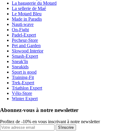
La bagagerie du Motard
La sellerie de Maé
Le Motard Bleu
Made in Paradis
Nauti-wave
On-Fight
Padel-Expert
Pecheur-Store
Pet and Garden
Slowood Interior
Smash-Expert
Sneak'In
Sneakids
Sport is good
Training-Fit
Trek-Expert
Triathlon Expert
Vélo-Store
Winter Expert
Abonnez-vous à notre newsletter
Profitez de -10% en vous inscrivant à notre newsletter
S'inscrire