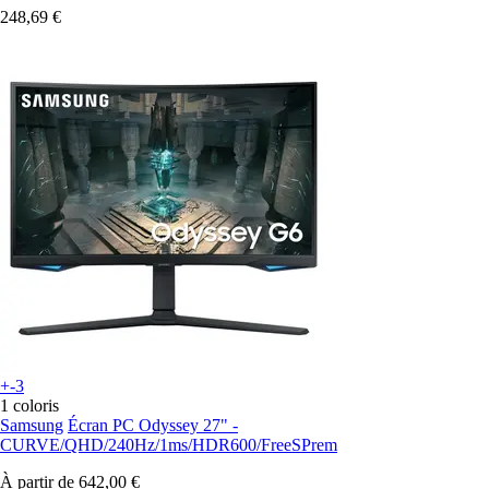
248,69 €
+-3
1 coloris
Samsung
Écran PC Odyssey 27" -
CURVE/QHD/240Hz/1ms/HDR600/FreeSPrem
À partir de
642,00 €