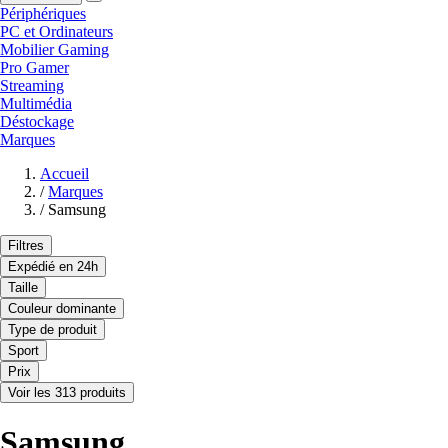
Périphériques
PC et Ordinateurs
Mobilier Gaming
Pro Gamer
Streaming
Multimédia
Déstockage
Marques
Accueil
/
Marques
/
Samsung
Filtres
Expédié en 24h
Taille
Couleur dominante
Type de produit
Sport
Prix
Voir les 313 produits
Samsung