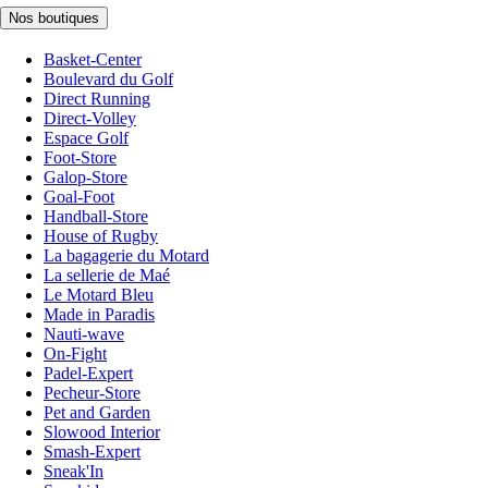
Nos boutiques
Basket-Center
Boulevard du Golf
Direct Running
Direct-Volley
Espace Golf
Foot-Store
Galop-Store
Goal-Foot
Handball-Store
House of Rugby
La bagagerie du Motard
La sellerie de Maé
Le Motard Bleu
Made in Paradis
Nauti-wave
On-Fight
Padel-Expert
Pecheur-Store
Pet and Garden
Slowood Interior
Smash-Expert
Sneak'In