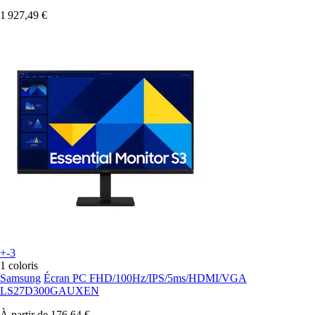
1 927,49 €
+-3
1 coloris
Samsung
Écran PC FHD/100Hz/IPS/5ms/HDMI/VGA
LS27D300GAUXEN
À partir de
176,64 €