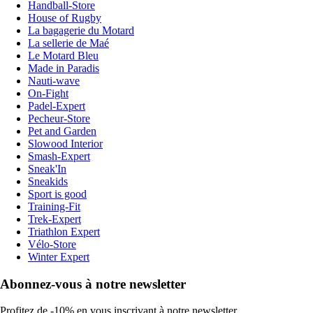
Handball-Store
House of Rugby
La bagagerie du Motard
La sellerie de Maé
Le Motard Bleu
Made in Paradis
Nauti-wave
On-Fight
Padel-Expert
Pecheur-Store
Pet and Garden
Slowood Interior
Smash-Expert
Sneak'In
Sneakids
Sport is good
Training-Fit
Trek-Expert
Triathlon Expert
Vélo-Store
Winter Expert
Abonnez-vous à notre newsletter
Profitez de -10% en vous inscrivant à notre newsletter