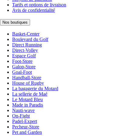
Tarifs et options de livraison
Avis de confidentialité
Nos boutiques
Basket-Center
Boulevard du Golf
Direct Running
Direct-Volley
Espace Golf
Foot-Store
Galop-Store
Goal-Foot
Handball-Store
House of Rugby
La bagagerie du Motard
La sellerie de Maé
Le Motard Bleu
Made in Paradis
Nauti-wave
On-Fight
Padel-Expert
Pecheur-Store
Pet and Garden