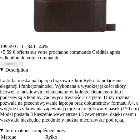
199,99 €
111,84 €
-44%
+5,59 €
offerts sur votre prochaine commande
Crédités après
validation de votre commande
Loading...
Description
La torba męska na laptopa brązowa z linii Ryłko to połączenie
elegancji i funkcjonalności. Wykonana z wysokiej jakości skóry
licowej, z metalowymi elementami w kolorze ciemnego niklu i
podszewką z tkaniny, zachwyca trwałością i stylem. Duży rozmiar
pozwala na przechowywanie laptopa oraz dokumentów formatu A4, a
wygodę użytkowania zapewniają rączka i regulowany pasek (150 cm).
Model posiada 3 kieszenie wewnętrzne i 3 zewnętrzne, dzięki czemu
wszystkie niezbędne przedmioty można mieć zawsze pod ręką.
Informations complémentaires
Marque
Ryłko