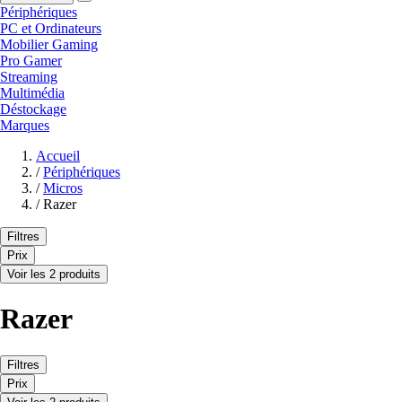
Périphériques
PC et Ordinateurs
Mobilier Gaming
Pro Gamer
Streaming
Multimédia
Déstockage
Marques
Accueil
/
Périphériques
/
Micros
/
Razer
Filtres
Prix
Voir les 2 produits
Razer
Filtres
Prix