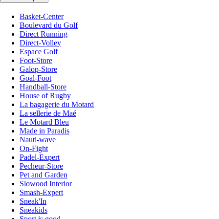
Basket-Center
Boulevard du Golf
Direct Running
Direct-Volley
Espace Golf
Foot-Store
Galop-Store
Goal-Foot
Handball-Store
House of Rugby
La bagagerie du Motard
La sellerie de Maé
Le Motard Bleu
Made in Paradis
Nauti-wave
On-Fight
Padel-Expert
Pecheur-Store
Pet and Garden
Slowood Interior
Smash-Expert
Sneak'In
Sneakids
Sport is good