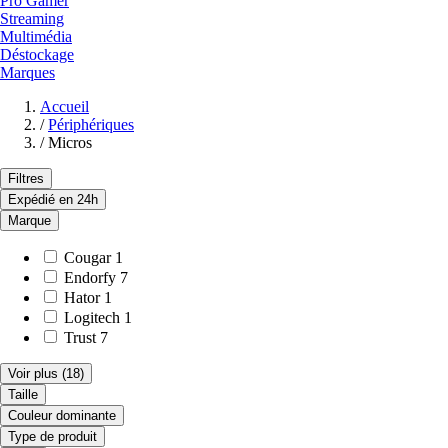
Pro Gamer
Streaming
Multimédia
Déstockage
Marques
Accueil
/
Périphériques
/
Micros
Filtres
Expédié en 24h
Marque
Cougar
1
Endorfy
7
Hator
1
Logitech
1
Trust
7
Voir plus
(18)
Taille
Couleur dominante
Type de produit