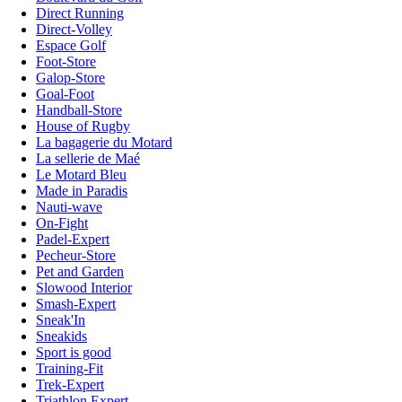
Direct Running
Direct-Volley
Espace Golf
Foot-Store
Galop-Store
Goal-Foot
Handball-Store
House of Rugby
La bagagerie du Motard
La sellerie de Maé
Le Motard Bleu
Made in Paradis
Nauti-wave
On-Fight
Padel-Expert
Pecheur-Store
Pet and Garden
Slowood Interior
Smash-Expert
Sneak'In
Sneakids
Sport is good
Training-Fit
Trek-Expert
Triathlon Expert