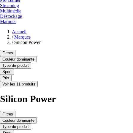
Pro Gamer
Streaming
Multimédia
Déstockage
Marques
Accueil
/
Marques
/
Silicon Power
Filtres
Couleur dominante
Type de produit
Sport
Prix
Voir les 11 produits
Silicon Power
Filtres
Couleur dominante
Type de produit
Sport