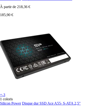
À partir de
218,36 €
185,90 €
+-3
1 coloris
Silicon Power
Disque dur SSD Ace A55- S-ATA 2,5"