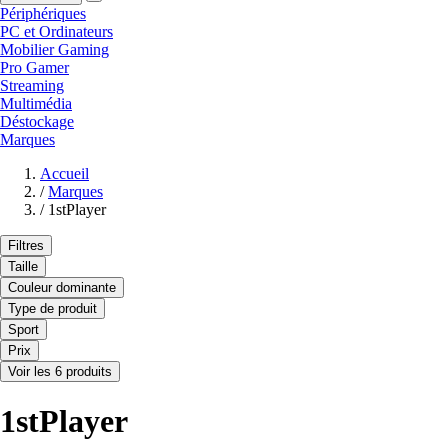
Périphériques
PC et Ordinateurs
Mobilier Gaming
Pro Gamer
Streaming
Multimédia
Déstockage
Marques
Accueil
/
Marques
/
1stPlayer
Filtres
Taille
Couleur dominante
Type de produit
Sport
Prix
Voir les 6 produits
1stPlayer