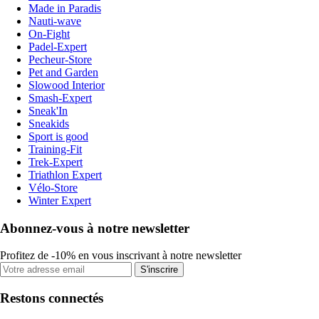
Made in Paradis
Nauti-wave
On-Fight
Padel-Expert
Pecheur-Store
Pet and Garden
Slowood Interior
Smash-Expert
Sneak'In
Sneakids
Sport is good
Training-Fit
Trek-Expert
Triathlon Expert
Vélo-Store
Winter Expert
Abonnez-vous à notre newsletter
Profitez de -10% en vous inscrivant à notre newsletter
S'inscrire
Restons connectés