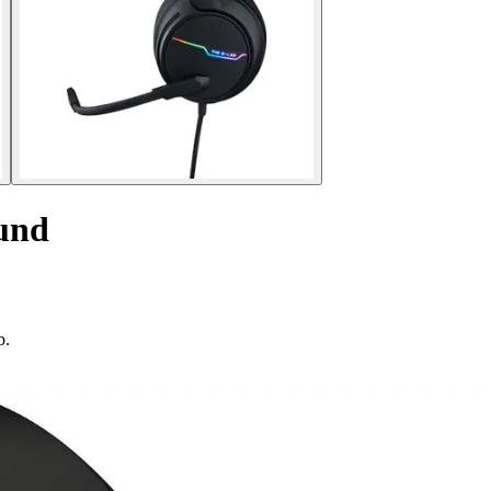
und
b.