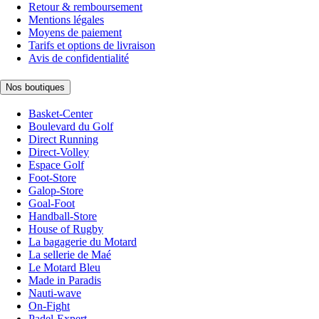
Retour & remboursement
Mentions légales
Moyens de paiement
Tarifs et options de livraison
Avis de confidentialité
Nos boutiques
Basket-Center
Boulevard du Golf
Direct Running
Direct-Volley
Espace Golf
Foot-Store
Galop-Store
Goal-Foot
Handball-Store
House of Rugby
La bagagerie du Motard
La sellerie de Maé
Le Motard Bleu
Made in Paradis
Nauti-wave
On-Fight
Padel-Expert