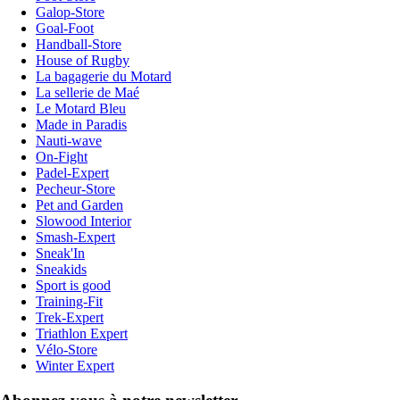
Galop-Store
Goal-Foot
Handball-Store
House of Rugby
La bagagerie du Motard
La sellerie de Maé
Le Motard Bleu
Made in Paradis
Nauti-wave
On-Fight
Padel-Expert
Pecheur-Store
Pet and Garden
Slowood Interior
Smash-Expert
Sneak'In
Sneakids
Sport is good
Training-Fit
Trek-Expert
Triathlon Expert
Vélo-Store
Winter Expert