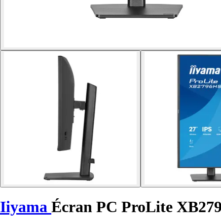
Iiyama
Écran PC ProLite XB27