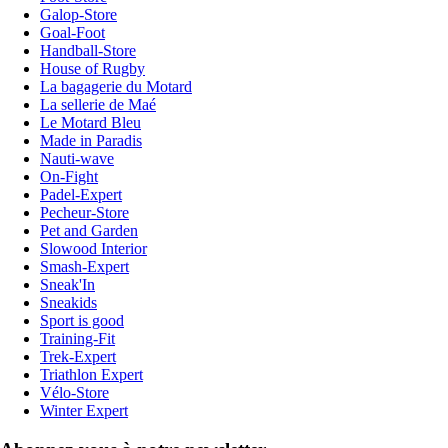
Galop-Store
Goal-Foot
Handball-Store
House of Rugby
La bagagerie du Motard
La sellerie de Maé
Le Motard Bleu
Made in Paradis
Nauti-wave
On-Fight
Padel-Expert
Pecheur-Store
Pet and Garden
Slowood Interior
Smash-Expert
Sneak'In
Sneakids
Sport is good
Training-Fit
Trek-Expert
Triathlon Expert
Vélo-Store
Winter Expert