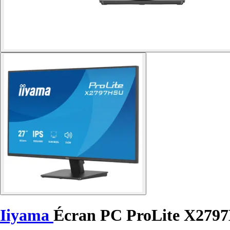
Iiyama
Écran PC ProLite X279