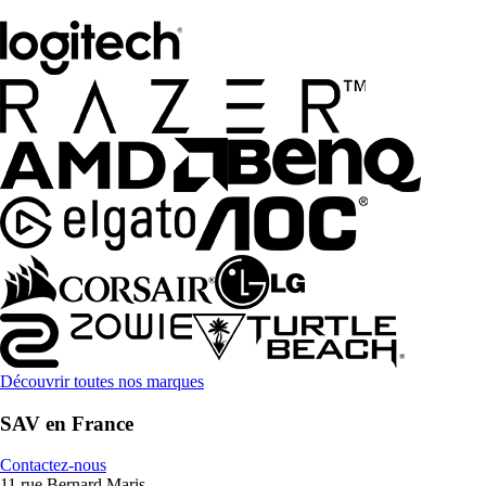
Découvrir toutes nos marques
SAV en France
Contactez-nous
11 rue Bernard Maris