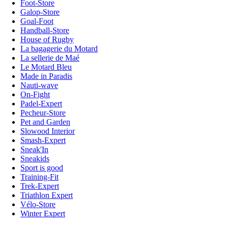
Foot-Store
Galop-Store
Goal-Foot
Handball-Store
House of Rugby
La bagagerie du Motard
La sellerie de Maé
Le Motard Bleu
Made in Paradis
Nauti-wave
On-Fight
Padel-Expert
Pecheur-Store
Pet and Garden
Slowood Interior
Smash-Expert
Sneak'In
Sneakids
Sport is good
Training-Fit
Trek-Expert
Triathlon Expert
Vélo-Store
Winter Expert