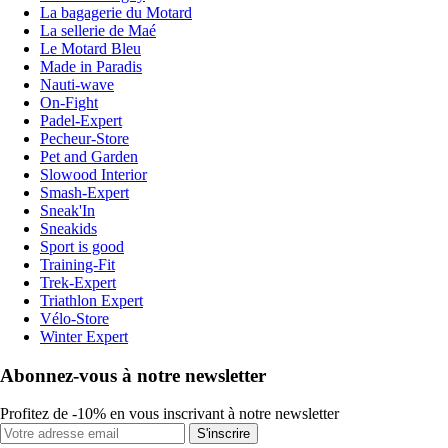
La bagagerie du Motard
La sellerie de Maé
Le Motard Bleu
Made in Paradis
Nauti-wave
On-Fight
Padel-Expert
Pecheur-Store
Pet and Garden
Slowood Interior
Smash-Expert
Sneak'In
Sneakids
Sport is good
Training-Fit
Trek-Expert
Triathlon Expert
Vélo-Store
Winter Expert
Abonnez-vous à notre newsletter
Profitez de -10% en vous inscrivant à notre newsletter
S'inscrire