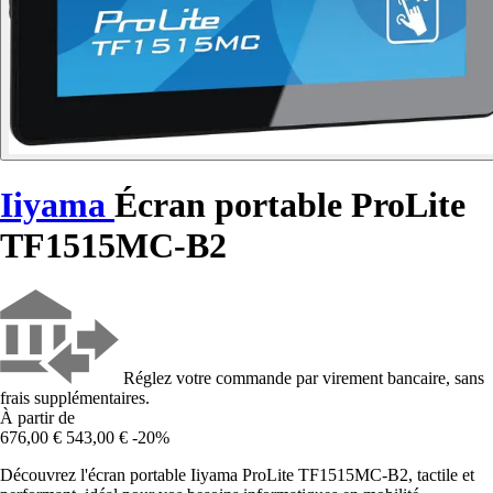
Iiyama
Écran portable ProLite
TF1515MC-B2
Réglez votre commande par virement bancaire, sans
frais supplémentaires.
À partir de
676,00 €
543,00 €
-20%
Découvrez l'écran portable Iiyama ProLite TF1515MC-B2, tactile et