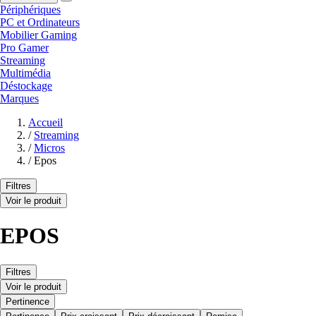
Périphériques
PC et Ordinateurs
Mobilier Gaming
Pro Gamer
Streaming
Multimédia
Déstockage
Marques
Accueil
/
Streaming
/
Micros
/
Epos
Filtres
Voir le produit
EPOS
Filtres
Voir le produit
Pertinence