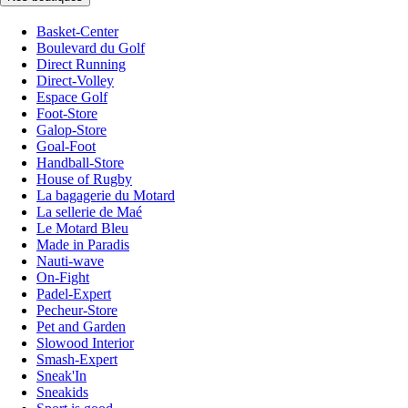
Basket-Center
Boulevard du Golf
Direct Running
Direct-Volley
Espace Golf
Foot-Store
Galop-Store
Goal-Foot
Handball-Store
House of Rugby
La bagagerie du Motard
La sellerie de Maé
Le Motard Bleu
Made in Paradis
Nauti-wave
On-Fight
Padel-Expert
Pecheur-Store
Pet and Garden
Slowood Interior
Smash-Expert
Sneak'In
Sneakids