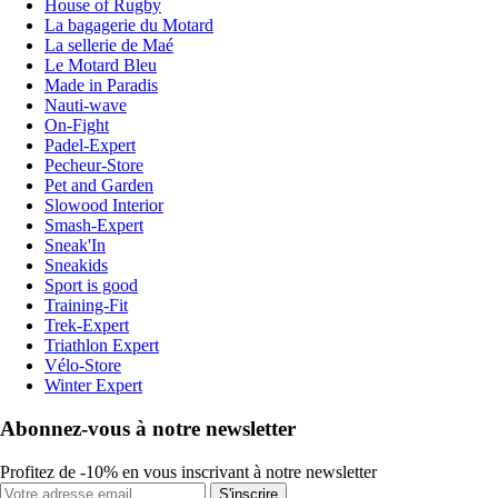
House of Rugby
La bagagerie du Motard
La sellerie de Maé
Le Motard Bleu
Made in Paradis
Nauti-wave
On-Fight
Padel-Expert
Pecheur-Store
Pet and Garden
Slowood Interior
Smash-Expert
Sneak'In
Sneakids
Sport is good
Training-Fit
Trek-Expert
Triathlon Expert
Vélo-Store
Winter Expert
Abonnez-vous à notre newsletter
Profitez de -10% en vous inscrivant à notre newsletter
S'inscrire