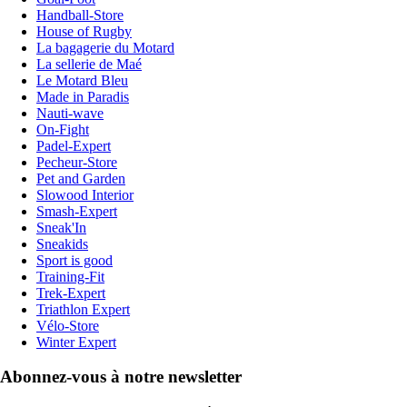
Handball-Store
House of Rugby
La bagagerie du Motard
La sellerie de Maé
Le Motard Bleu
Made in Paradis
Nauti-wave
On-Fight
Padel-Expert
Pecheur-Store
Pet and Garden
Slowood Interior
Smash-Expert
Sneak'In
Sneakids
Sport is good
Training-Fit
Trek-Expert
Triathlon Expert
Vélo-Store
Winter Expert
Abonnez-vous à notre newsletter