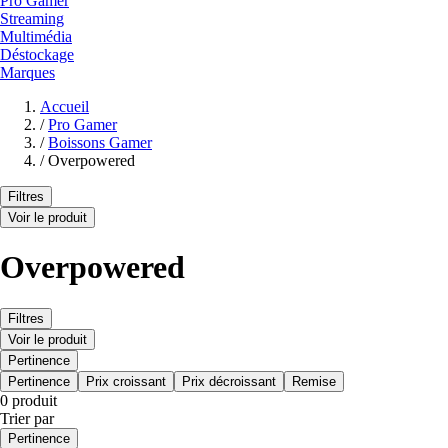
Pro Gamer
Streaming
Multimédia
Déstockage
Marques
Accueil
/
Pro Gamer
/
Boissons Gamer
/
Overpowered
Filtres
Voir le produit
Overpowered
Filtres
Voir le produit
Pertinence
Pertinence
Prix croissant
Prix décroissant
Remise
0 produit
Trier par
Pertinence