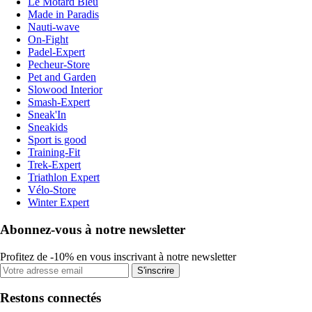
Le Motard Bleu
Made in Paradis
Nauti-wave
On-Fight
Padel-Expert
Pecheur-Store
Pet and Garden
Slowood Interior
Smash-Expert
Sneak'In
Sneakids
Sport is good
Training-Fit
Trek-Expert
Triathlon Expert
Vélo-Store
Winter Expert
Abonnez-vous à notre newsletter
Profitez de -10% en vous inscrivant à notre newsletter
S'inscrire
Restons connectés