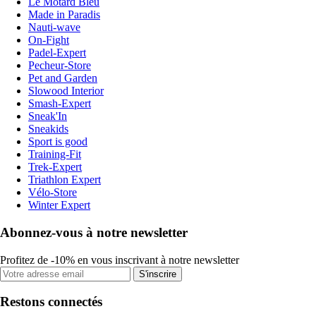
Le Motard Bleu
Made in Paradis
Nauti-wave
On-Fight
Padel-Expert
Pecheur-Store
Pet and Garden
Slowood Interior
Smash-Expert
Sneak'In
Sneakids
Sport is good
Training-Fit
Trek-Expert
Triathlon Expert
Vélo-Store
Winter Expert
Abonnez-vous à notre newsletter
Profitez de -10% en vous inscrivant à notre newsletter
S'inscrire
Restons connectés