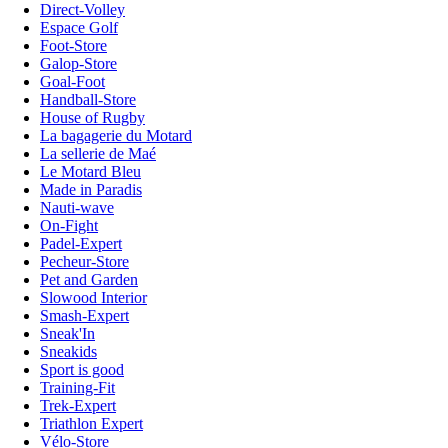
Direct-Volley
Espace Golf
Foot-Store
Galop-Store
Goal-Foot
Handball-Store
House of Rugby
La bagagerie du Motard
La sellerie de Maé
Le Motard Bleu
Made in Paradis
Nauti-wave
On-Fight
Padel-Expert
Pecheur-Store
Pet and Garden
Slowood Interior
Smash-Expert
Sneak'In
Sneakids
Sport is good
Training-Fit
Trek-Expert
Triathlon Expert
Vélo-Store