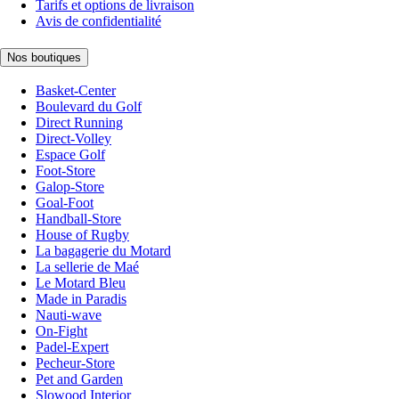
Tarifs et options de livraison
Avis de confidentialité
Nos boutiques
Basket-Center
Boulevard du Golf
Direct Running
Direct-Volley
Espace Golf
Foot-Store
Galop-Store
Goal-Foot
Handball-Store
House of Rugby
La bagagerie du Motard
La sellerie de Maé
Le Motard Bleu
Made in Paradis
Nauti-wave
On-Fight
Padel-Expert
Pecheur-Store
Pet and Garden
Slowood Interior