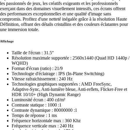
les passionnés de jeux, les créatifs exigeants et les professionnels
exerçant dans des domaines visuellement intensifs, ces écrans offrent
des performances exceptionnelles et une qualité d'image sans
compromis. Profitez d'une netteté inégalée grâce à la résolution Haute
Définition, offrant des détails cristallins et des couleurs éclatantes pour
une immersion totale.
Affichage
Taille de l'écran : 31.5"
Résolution maximale supportée : 2560x1440 (Quad HD 1440p /
WQHD)
Format d'écran (ratio) : 21/9
Technologie d'éclairage : IPS (In-Plane Switching)
Vitesse rafraichissement : 240 Hz
Technologies graphiques supportées : AMD FreeSync,
Adaptive-Sync, Anti-lumière bleue, Anti-reflets, Flicker-Free et
HDR 10/10+ (High Dynamic Range)
Luminosité écran : 400 cd/m²
Contraste statique : 1000 :1
Contraste dynamique : 80000000 :1
Temps de réponse : 1 ms
Fréquence horizontale max : 360 Khz
Fréquence verticale max : 240 Hz