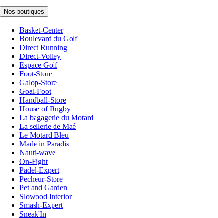
Nos boutiques
Basket-Center
Boulevard du Golf
Direct Running
Direct-Volley
Espace Golf
Foot-Store
Galop-Store
Goal-Foot
Handball-Store
House of Rugby
La bagagerie du Motard
La sellerie de Maé
Le Motard Bleu
Made in Paradis
Nauti-wave
On-Fight
Padel-Expert
Pecheur-Store
Pet and Garden
Slowood Interior
Smash-Expert
Sneak'In