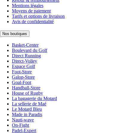
Retour & remboursement
Mentions légales
Moyens de paiement
Tarifs et options de livraison
Avis de confidentialité
Nos boutiques
Basket-Center
Boulevard du Golf
Direct Running
Direct-Volley
Espace Golf
Foot-Store
Galop-Store
Goal-Foot
Handball-Store
House of Rugby
La bagagerie du Motard
La sellerie de Maé
Le Motard Bleu
Made in Paradis
Nauti-wave
On-Fight
Padel-Expert