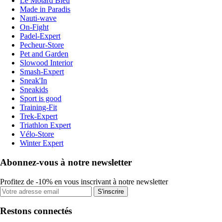
Le Motard Bleu
Made in Paradis
Nauti-wave
On-Fight
Padel-Expert
Pecheur-Store
Pet and Garden
Slowood Interior
Smash-Expert
Sneak'In
Sneakids
Sport is good
Training-Fit
Trek-Expert
Triathlon Expert
Vélo-Store
Winter Expert
Abonnez-vous à notre newsletter
Profitez de -10% en vous inscrivant à notre newsletter
S'inscrire
Restons connectés