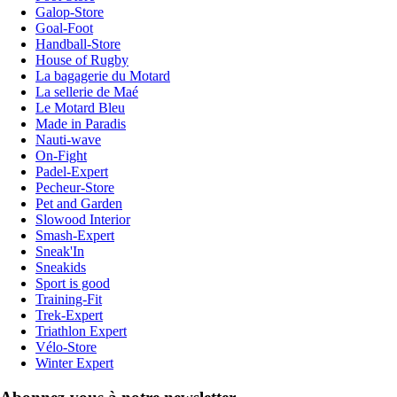
Galop-Store
Goal-Foot
Handball-Store
House of Rugby
La bagagerie du Motard
La sellerie de Maé
Le Motard Bleu
Made in Paradis
Nauti-wave
On-Fight
Padel-Expert
Pecheur-Store
Pet and Garden
Slowood Interior
Smash-Expert
Sneak'In
Sneakids
Sport is good
Training-Fit
Trek-Expert
Triathlon Expert
Vélo-Store
Winter Expert