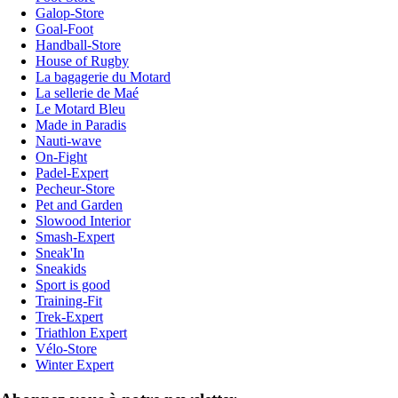
Galop-Store
Goal-Foot
Handball-Store
House of Rugby
La bagagerie du Motard
La sellerie de Maé
Le Motard Bleu
Made in Paradis
Nauti-wave
On-Fight
Padel-Expert
Pecheur-Store
Pet and Garden
Slowood Interior
Smash-Expert
Sneak'In
Sneakids
Sport is good
Training-Fit
Trek-Expert
Triathlon Expert
Vélo-Store
Winter Expert