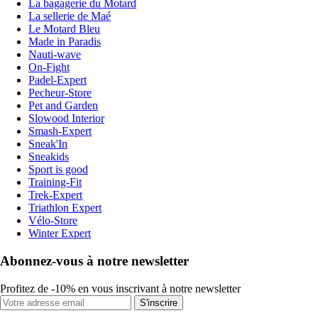
La bagagerie du Motard
La sellerie de Maé
Le Motard Bleu
Made in Paradis
Nauti-wave
On-Fight
Padel-Expert
Pecheur-Store
Pet and Garden
Slowood Interior
Smash-Expert
Sneak'In
Sneakids
Sport is good
Training-Fit
Trek-Expert
Triathlon Expert
Vélo-Store
Winter Expert
Abonnez-vous à notre newsletter
Profitez de -10% en vous inscrivant à notre newsletter
S'inscrire