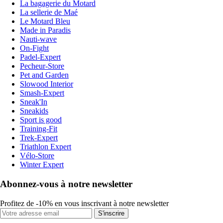
La bagagerie du Motard
La sellerie de Maé
Le Motard Bleu
Made in Paradis
Nauti-wave
On-Fight
Padel-Expert
Pecheur-Store
Pet and Garden
Slowood Interior
Smash-Expert
Sneak'In
Sneakids
Sport is good
Training-Fit
Trek-Expert
Triathlon Expert
Vélo-Store
Winter Expert
Abonnez-vous à notre newsletter
Profitez de -10% en vous inscrivant à notre newsletter
S'inscrire