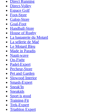
Direct Running
Direct-Volley
Espace Golf
Foot-Store
Galop-Store
Goal-Foot
Handball-Store
House of Rugby
La bagagerie du Motard
La sellerie de Maé
Le Motard Bleu
Made in Paradis
Nauti-wave
On-Fight
Padel-Expert
Pecheur-Store
Pet and Garden
Slowood Interior
Smash-Expert
Sneak'In
Sneakids
Sport is good
Training-Fit
Trek-Expert
Triathlon Expert