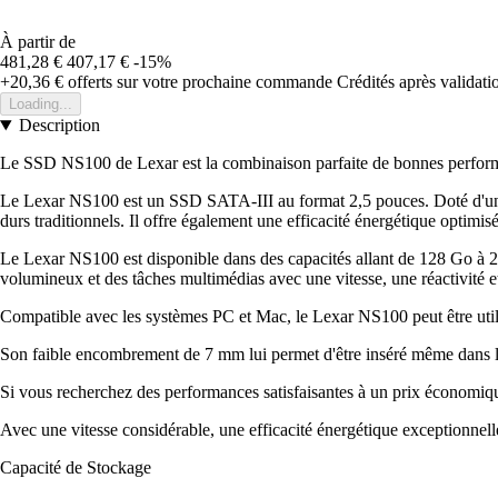
À partir de
481,28 €
407,17 €
-15%
+20,36 €
offerts sur votre prochaine commande
Crédités après validat
Loading...
Description
Le SSD NS100 de Lexar est la combinaison parfaite de bonnes performanc
Le Lexar NS100 est un SSD SATA-III au format 2,5 pouces. Doté d'une te
durs traditionnels. Il offre également une efficacité énergétique optim
Le Lexar NS100 est disponible dans des capacités allant de 128 Go à 2 T
volumineux et des tâches multimédias avec une vitesse, une réactivité et
Compatible avec les systèmes PC et Mac, le Lexar NS100 peut être util
Son faible encombrement de 7 mm lui permet d'être inséré même dans le
Si vous recherchez des performances satisfaisantes à un prix économi
Avec une vitesse considérable, une efficacité énergétique exceptionnelle
Capacité de Stockage