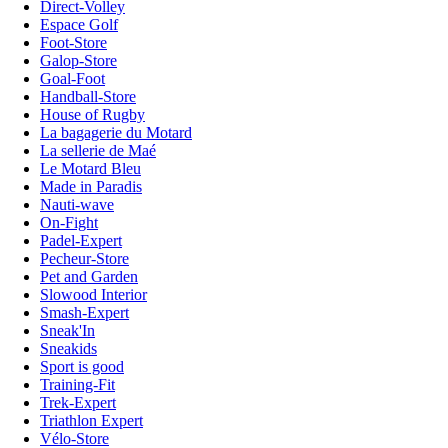
Direct-Volley
Espace Golf
Foot-Store
Galop-Store
Goal-Foot
Handball-Store
House of Rugby
La bagagerie du Motard
La sellerie de Maé
Le Motard Bleu
Made in Paradis
Nauti-wave
On-Fight
Padel-Expert
Pecheur-Store
Pet and Garden
Slowood Interior
Smash-Expert
Sneak'In
Sneakids
Sport is good
Training-Fit
Trek-Expert
Triathlon Expert
Vélo-Store