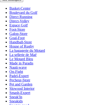
Basket-Center
Boulevard du Golf
Direct Running
Direct-Volley
Espace Golf
Foot-Store
Galop-Store
Goal-Foot
Handball-Store
House of Rugby
La bagagerie du Motard
La sellerie de Maé
Le Motard Bleu
Made in Paradis
Nauti-wave
On-Fight
Padel-Expert
Pecheur-Store
Pet and Garden
Slowood Interior
Smash-Expert
Sneak'In
Sneakids