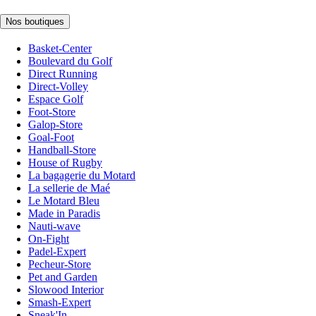
Nos boutiques
Basket-Center
Boulevard du Golf
Direct Running
Direct-Volley
Espace Golf
Foot-Store
Galop-Store
Goal-Foot
Handball-Store
House of Rugby
La bagagerie du Motard
La sellerie de Maé
Le Motard Bleu
Made in Paradis
Nauti-wave
On-Fight
Padel-Expert
Pecheur-Store
Pet and Garden
Slowood Interior
Smash-Expert
Sneak'In