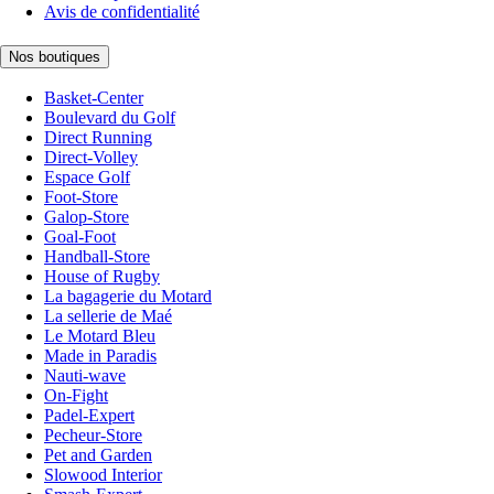
Avis de confidentialité
Nos boutiques
Basket-Center
Boulevard du Golf
Direct Running
Direct-Volley
Espace Golf
Foot-Store
Galop-Store
Goal-Foot
Handball-Store
House of Rugby
La bagagerie du Motard
La sellerie de Maé
Le Motard Bleu
Made in Paradis
Nauti-wave
On-Fight
Padel-Expert
Pecheur-Store
Pet and Garden
Slowood Interior