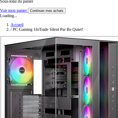
Sous-total du panier
Voir mon panier
Continuer mes achats
Loading...
Accueil
/
PC Gaming 1foTrade Silent Par Be Quiet!