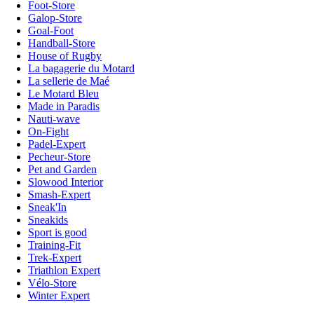
Foot-Store
Galop-Store
Goal-Foot
Handball-Store
House of Rugby
La bagagerie du Motard
La sellerie de Maé
Le Motard Bleu
Made in Paradis
Nauti-wave
On-Fight
Padel-Expert
Pecheur-Store
Pet and Garden
Slowood Interior
Smash-Expert
Sneak'In
Sneakids
Sport is good
Training-Fit
Trek-Expert
Triathlon Expert
Vélo-Store
Winter Expert