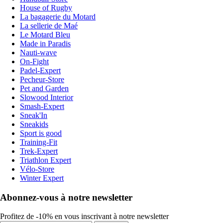
House of Rugby
La bagagerie du Motard
La sellerie de Maé
Le Motard Bleu
Made in Paradis
Nauti-wave
On-Fight
Padel-Expert
Pecheur-Store
Pet and Garden
Slowood Interior
Smash-Expert
Sneak'In
Sneakids
Sport is good
Training-Fit
Trek-Expert
Triathlon Expert
Vélo-Store
Winter Expert
Abonnez-vous à notre newsletter
Profitez de -10% en vous inscrivant à notre newsletter