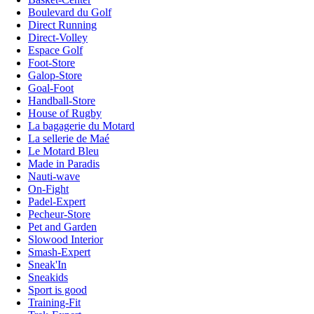
Boulevard du Golf
Direct Running
Direct-Volley
Espace Golf
Foot-Store
Galop-Store
Goal-Foot
Handball-Store
House of Rugby
La bagagerie du Motard
La sellerie de Maé
Le Motard Bleu
Made in Paradis
Nauti-wave
On-Fight
Padel-Expert
Pecheur-Store
Pet and Garden
Slowood Interior
Smash-Expert
Sneak'In
Sneakids
Sport is good
Training-Fit