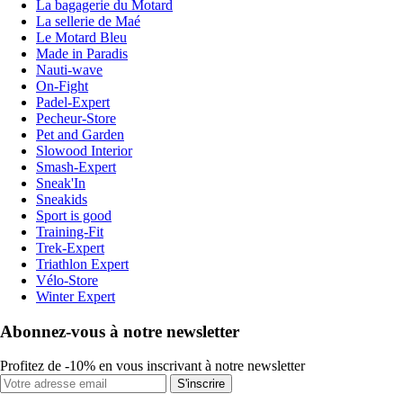
La bagagerie du Motard
La sellerie de Maé
Le Motard Bleu
Made in Paradis
Nauti-wave
On-Fight
Padel-Expert
Pecheur-Store
Pet and Garden
Slowood Interior
Smash-Expert
Sneak'In
Sneakids
Sport is good
Training-Fit
Trek-Expert
Triathlon Expert
Vélo-Store
Winter Expert
Abonnez-vous à notre newsletter
Profitez de -10% en vous inscrivant à notre newsletter
S'inscrire