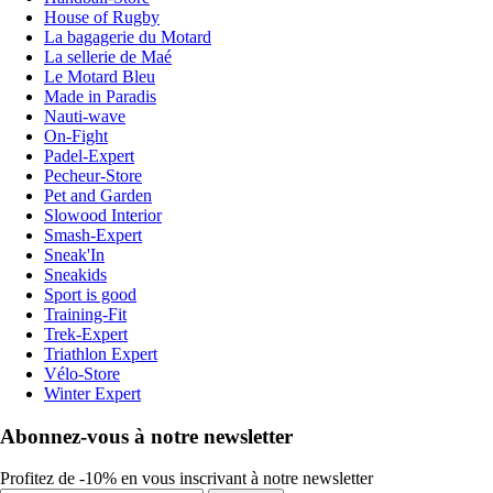
House of Rugby
La bagagerie du Motard
La sellerie de Maé
Le Motard Bleu
Made in Paradis
Nauti-wave
On-Fight
Padel-Expert
Pecheur-Store
Pet and Garden
Slowood Interior
Smash-Expert
Sneak'In
Sneakids
Sport is good
Training-Fit
Trek-Expert
Triathlon Expert
Vélo-Store
Winter Expert
Abonnez-vous à notre newsletter
Profitez de -10% en vous inscrivant à notre newsletter