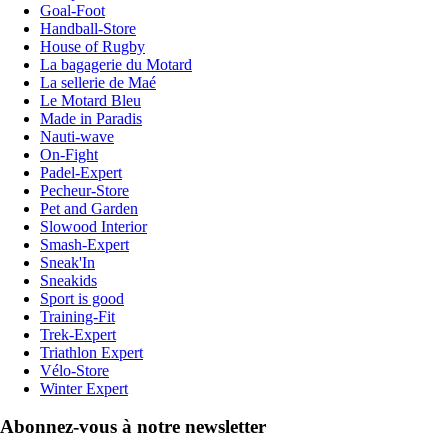
Goal-Foot
Handball-Store
House of Rugby
La bagagerie du Motard
La sellerie de Maé
Le Motard Bleu
Made in Paradis
Nauti-wave
On-Fight
Padel-Expert
Pecheur-Store
Pet and Garden
Slowood Interior
Smash-Expert
Sneak'In
Sneakids
Sport is good
Training-Fit
Trek-Expert
Triathlon Expert
Vélo-Store
Winter Expert
Abonnez-vous à notre newsletter