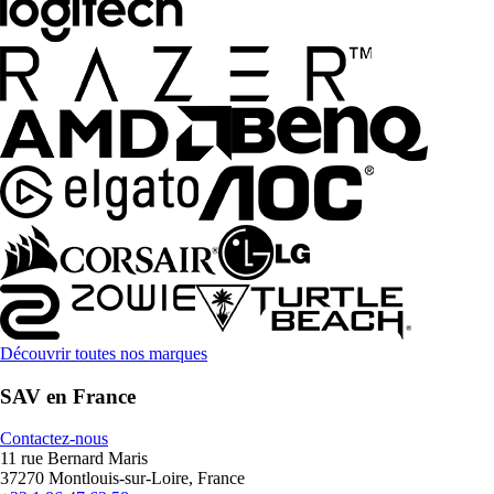
Découvrir toutes nos marques
SAV en France
Contactez-nous
11 rue Bernard Maris
37270 Montlouis-sur-Loire, France